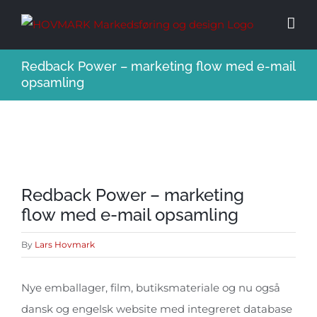
Skip
to
content
Redback Power – marketing flow med e-mail
opsamling
Se
Redback Power – marketing
større
flow med e-mail opsamling
billede
By
Lars Hovmark
Nye emballager, film, butiksmateriale og nu også
dansk og engelsk website med integreret database