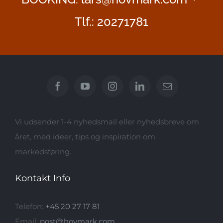
Tlf.: 20271781
Vi udsender 1-4 nyhedsmail eller nyhedsbreve om
året, med ideer, tips og inspiration om
markedsføring.
Kontakt Info
Telefon:
+45 20 27 17 81
Email:
post@hovmark.com