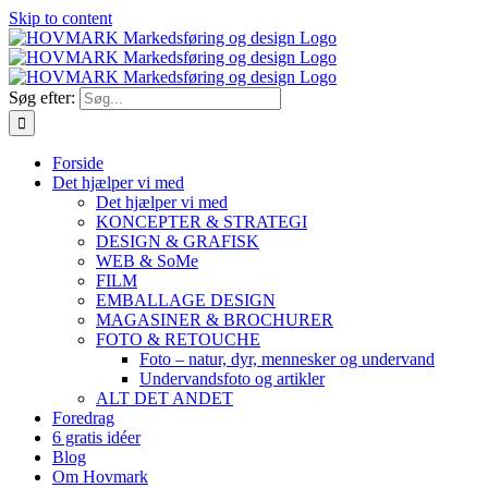
Skip to content
Søg efter:
Forside
Det hjælper vi med
Det hjælper vi med
KONCEPTER & STRATEGI
DESIGN & GRAFISK
WEB & SoMe
FILM
EMBALLAGE DESIGN
MAGASINER & BROCHURER
FOTO & RETOUCHE
Foto – natur, dyr, mennesker og undervand
Undervandsfoto og artikler
ALT DET ANDET
Foredrag
6 gratis idéer
Blog
Om Hovmark