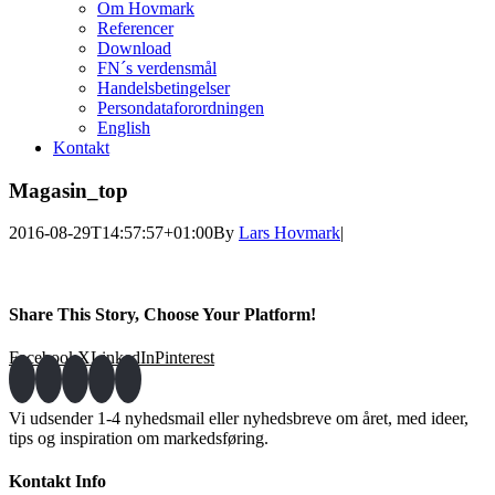
Om Hovmark
Referencer
Download
FN´s verdensmål
Handelsbetingelser
Persondataforordningen
English
Kontakt
Magasin_top
2016-08-29T14:57:57+01:00
By
Lars Hovmark
|
Share This Story, Choose Your Platform!
Facebook
X
LinkedIn
Pinterest
Vi udsender 1-4 nyhedsmail eller nyhedsbreve om året, med ideer,
tips og inspiration om markedsføring.
Kontakt Info