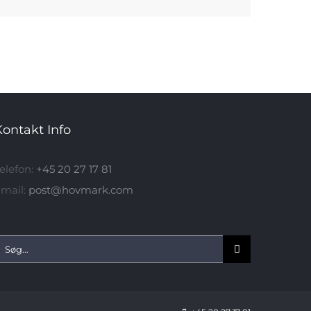
Kontakt Info
elefon:
+45 20 27 17 81
mail:
post@hovmark.com
øg
fter: