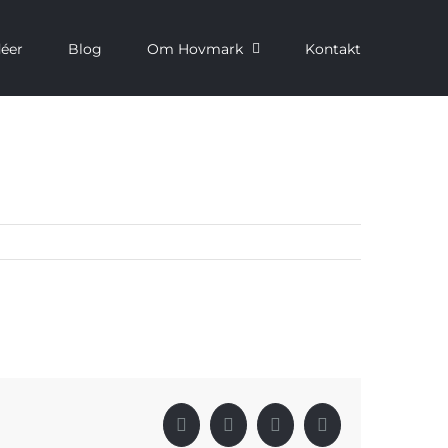
déer
Blog
Om Hovmark
Kontakt
Facebook
X
LinkedIn
Pinterest