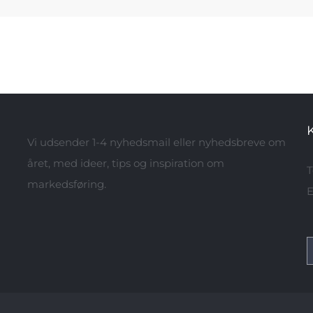
Vi udsender 1-4 nyhedsmail eller nyhedsbreve om
året, med ideer, tips og inspiration om
T
markedsføring.
E
S
e