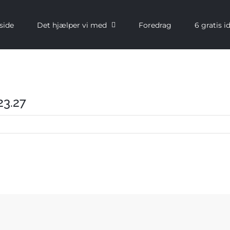
side
Det hjælper vi med
Foredrag
6 gratis i
23.27