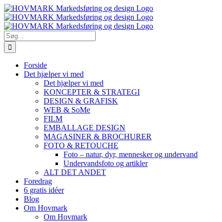
Skip
to
content
Søg
efter:
Forside
Det hjælper vi med
Det hjælper vi med
KONCEPTER & STRATEGI
DESIGN & GRAFISK
WEB & SoMe
FILM
EMBALLAGE DESIGN
MAGASINER & BROCHURER
FOTO & RETOUCHE
Foto – natur, dyr, mennesker og undervand
Undervandsfoto og artikler
ALT DET ANDET
Foredrag
6 gratis idéer
Blog
Om Hovmark
Om Hovmark