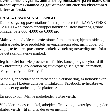
levende billeder, grafik, animation og budskaber på en måde, som
skaber opmærksomhed og gør dit produkt eller din virksomhed
lettere at forstå.
CASE – LAWNSENSE TANGO
Denne salgs- og præsentationsfilm er produceret for LAWNSENSE
TANGO – en robotplæneklipper udviklet til store haver og grønne
områder på 2.000, 4.000 og 6.000 m².
Målet var at udvikle en professionel film til messer, hjemmeside og
salgsarbejde, hvor produktets anvendelsesområder, målgrupper og
vigtigste features præsenteres enkelt, visuelt og troværdigt med fokus
på det skandinaviske marked.
Jeg har stået for hele processen – fra idé, koncept og storyboard til
tekstforfatning, on-location og studieoptagelser, grafik, animation,
redigering og den færdige film.
Samtidig er produktionen forberedt til versionering, så indholdet kan
genbruges i kortere udgaver til LinkedIn, Facebook, nyhedsbreve,
annoncer og andre digitale platforme.
Én produktion. Mange muligheder. Større værdi.
Vi holder processen enkel, arbejder effektivt og leverer løsninger, der
skaber værdi – til en pris, der giver mening.