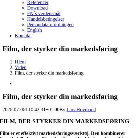
Referencer
Download
FN´s verdensmål
Handelsbetingelser
Persondataforordningen
English
Kontakt
Film, der styrker din markedsføring
Hjem
Viden
Film, der styrker din markedsføring
Se
større
billede
Film, der styrker din markedsføring
2026-07-06T10:42:31+01:00
By
Lars Hovmark
|
FILM, DER STYRKER DIN MARKEDSFØRING
Film er et effektivt markedsføringsværktøj. Den kombinerer