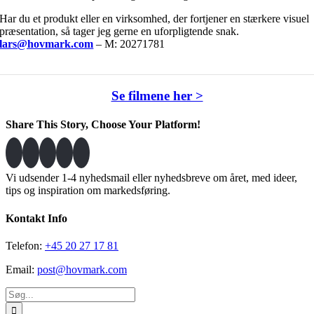
Har du et produkt eller en virksomhed, der fortjener en stærkere visuel
præsentation, så tager jeg gerne en uforpligtende snak.
lars@hovmark.com
– M: 20271781
Se filmene her >
Share This Story, Choose Your Platform!
Facebook
X
LinkedIn
Pinterest
Vi udsender 1-4 nyhedsmail eller nyhedsbreve om året, med ideer,
tips og inspiration om markedsføring.
Kontakt Info
Telefon:
+45 20 27 17 81
Email:
post@hovmark.com
Søg
efter: