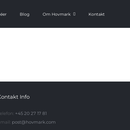
déer
Blog
Om Hovmark
Kontakt
Kontakt Info
elefon:
+45 20 27 17 81
mail:
post@hovmark.com