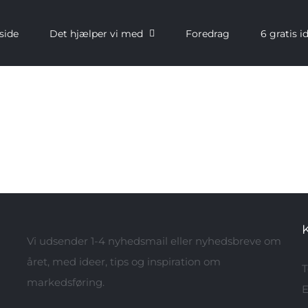
side
Det hjælper vi med
Foredrag
6 gratis i
Vi udsender 1-4 nyhedsmail eller nyhedsbreve om
året, med ideer, tips og inspiration om
T
markedsføring.
E