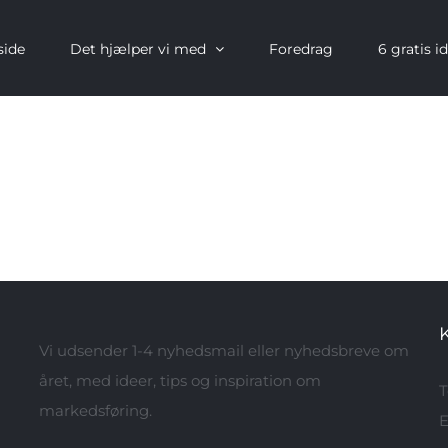
side
Det hjælper vi med
Foredrag
6 gratis i
Vi udsender 1-4 nyhedsmail eller nyhedsbreve om
året, med ideer, tips og inspiration om
T
markedsføring.
E