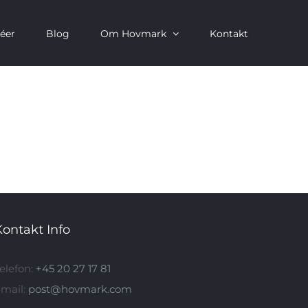
déer
Blog
Om Hovmark
Kontakt
Kontakt Info
elefon:
+45 20 27 17 81
mail:
post@hovmark.com