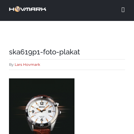
Skip
to
content
ska619p1-foto-plakat
By
Lars Hovmark