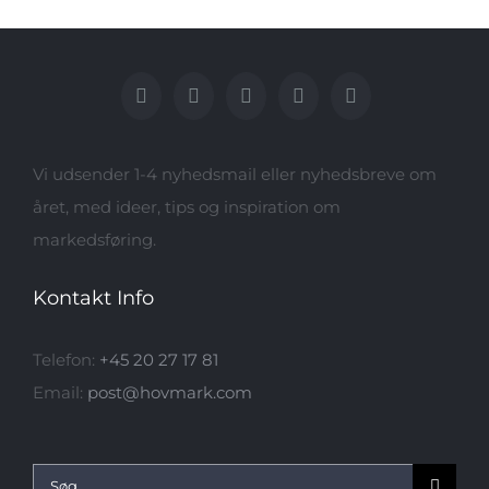
Vi udsender 1-4 nyhedsmail eller nyhedsbreve om
året, med ideer, tips og inspiration om
markedsføring.
Kontakt Info
Telefon:
+45 20 27 17 81
Email:
post@hovmark.com
Søg