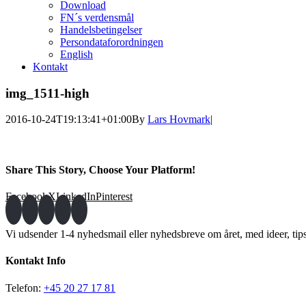
Download
FN´s verdensmål
Handelsbetingelser
Persondataforordningen
English
Kontakt
img_1511-high
2016-10-24T19:13:41+01:00
By
Lars Hovmark
|
Share This Story, Choose Your Platform!
Facebook
X
LinkedIn
Pinterest
Vi udsender 1-4 nyhedsmail eller nyhedsbreve om året, med ideer, tip
Kontakt Info
Telefon:
+45 20 27 17 81