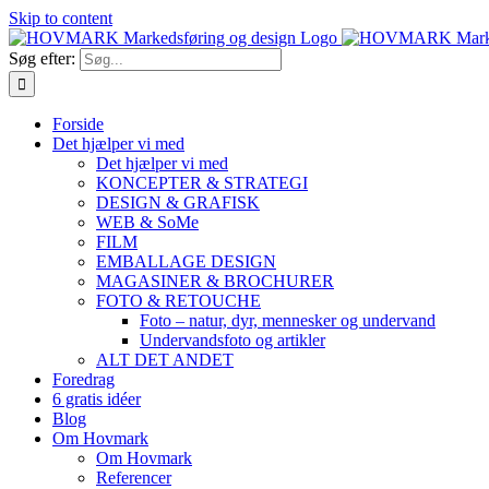
Skip to content
Søg efter:
Forside
Det hjælper vi med
Det hjælper vi med
KONCEPTER & STRATEGI
DESIGN & GRAFISK
WEB & SoMe
FILM
EMBALLAGE DESIGN
MAGASINER & BROCHURER
FOTO & RETOUCHE
Foto – natur, dyr, mennesker og undervand
Undervandsfoto og artikler
ALT DET ANDET
Foredrag
6 gratis idéer
Blog
Om Hovmark
Om Hovmark
Referencer